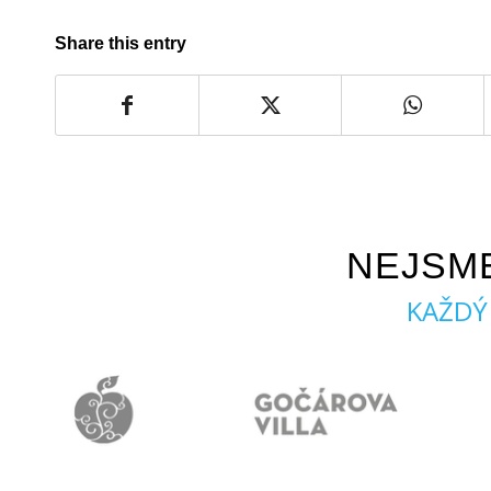
BALKON / LODŽIE / TERASA
ZAHRADA
Share this entry
NEJSM
KAŽDÝ