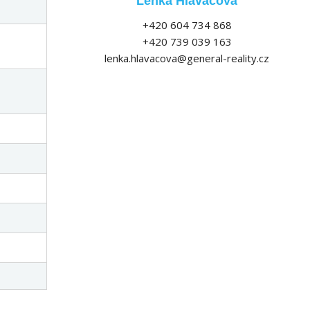
Lenka Hlaváčová
+420 604 734 868
+420 739 039 163
lenka.hlavacova@general-reality.cz