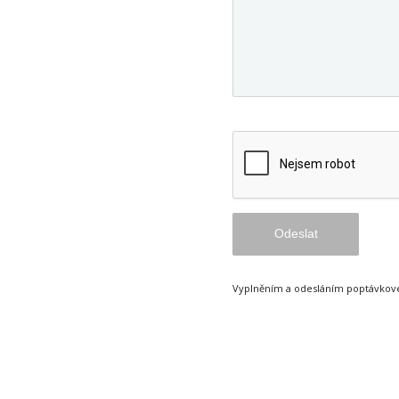
SORRY, A 
COMMUNICATE 
ARE CURRE
CONTACT FO
RELOAD TH
I
Vyplněním a odesláním poptávkové