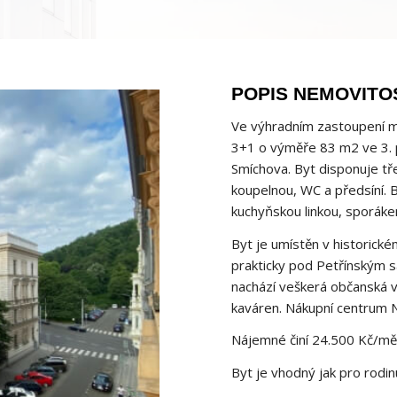
POPIS NEMOVITO
Ve výhradním zastoupení m
3+1 o výměře 83 m2 ve 3. p
Smíchova. Byt disponuje tř
koupelnou, WC a předsíní. 
kuchyňskou linkou, sporáke
Byt je umístěn v historické
prakticky pod Petřínským s
nachází veškerá občanská v
kaváren. Nákupní centrum 
Nájemné činí 24.500 Kč/měs
Byt je vhodný jak pro rodin