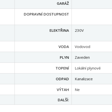
PENB – TŘÍDA
PARKOVÁNÍ
Veřejné na ulici
GARÁŽ
DOPRAVNÍ DOSTUPNOST
ELEKTŘINA
230V
VODA
Vodovod
PLYN
Zaveden
TOPENÍ
Lokální plynové
ODPAD
Kanalizace