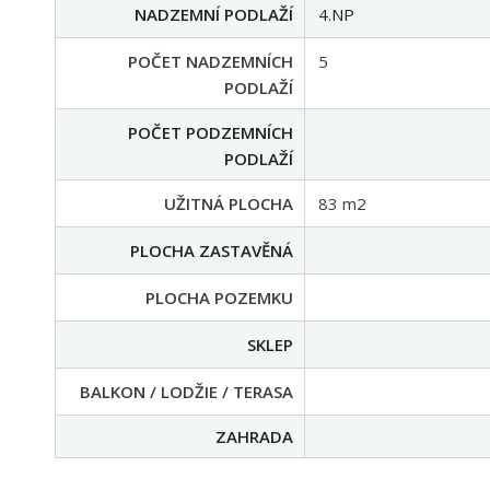
MOŽNÁ HYPOTÉKA
DISPOZICE
3+1
NADZEMNÍ PODLAŽÍ
4.NP
POČET NADZEMNÍCH
5
PODLAŽÍ
POČET PODZEMNÍCH
PODLAŽÍ
UŽITNÁ PLOCHA
83 m2
PLOCHA ZASTAVĚNÁ
PLOCHA POZEMKU
SKLEP