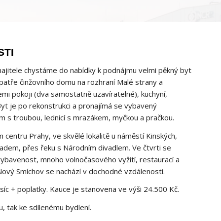
STI
ajitele chystáme do nabídky k podnájmu velmi pěkný byt
atře činžovního domu na rozhraní Malé strany a
emi pokoji (dva samostatně uzavíratelné), kuchyní,
Byt je po rekonstrukci a pronajímá se vybavený
m s troubou, lednicí s mrazákem, myčkou a pračkou.
m centru Prahy, ve skvělé lokalitě u náměstí Kinských,
adem, přes řeku s Národním divadlem. Ve čtvrti se
ybavenost, mnoho volnočasového vyžití, restaurací a
Nový Smíchov se nachází v dochodné vzdálenosti.
íc + poplatky. Kauce je stanovena ve výši 24.500 Kč.
u, tak ke sdílenému bydlení.