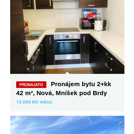
Pronájem bytu 2+kk
42 m², Nová, Mníšek pod Brdy
13.000 Kč/ měsíc