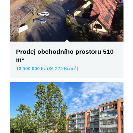
Prodej obchodního prostoru 510
m²
1​8​ ​5​0​0​ ​0​0​0​ ​K​č​ ​(​3​6​ ​2​7​5​ ​K​č​/​m​²​)​