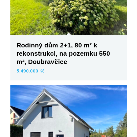
Rodinný dům 2+1, 80 m² k
rekonstrukci, na pozemku 550
m², Doubravčice
5.490.000 Kč