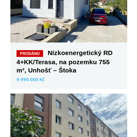
Nízkoenergetický RD
4+KK/Terasa, na pozemku 755
m², Unhošť – Štoka
9‍.990‍.000‍ Kč