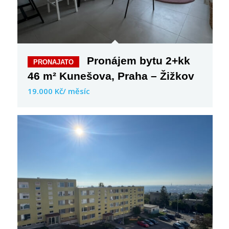
Pronájem bytu 2+kk
46 m² Kunešova, Praha – Žižkov
19.000 Kč/ měsíc