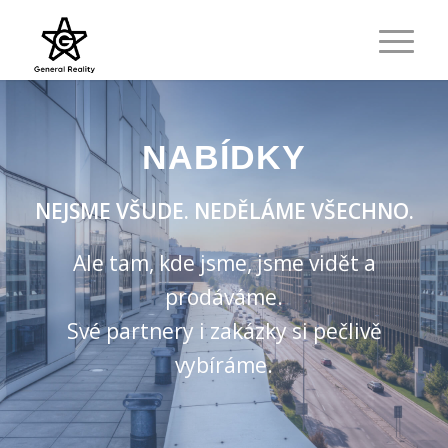
NABÍDKY
NEJSME VŠUDE.
NEDĚLÁME VŠECHNO.
Ale tam, kde jsme, jsme vidět a
prodáváme.
Své partnery i zakázky si pečlivě
vybíráme.