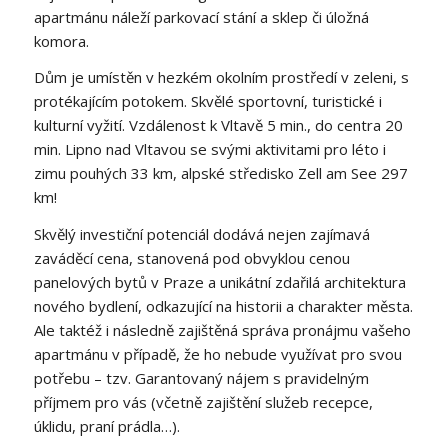
apartmánu náleží parkovací stání a sklep či úložná
komora.
Dům je umístěn v hezkém okolním prostředí v zeleni, s
protékajícím potokem. Skvělé sportovní, turistické i
kulturní vyžití. Vzdálenost k Vltavě 5 min., do centra 20
min. Lipno nad Vltavou se svými aktivitami pro léto i
zimu pouhých 33 km, alpské středisko Zell am See 297
km!
Skvělý investiční potenciál dodává nejen zajímavá
zaváděcí cena, stanovená pod obvyklou cenou
panelových bytů v Praze a unikátní zdařilá architektura
nového bydlení, odkazující na historii a charakter města.
Ale taktéž i následně zajištěná správa pronájmu vašeho
apartmánu v případě, že ho nebude využívat pro svou
potřebu – tzv. Garantovaný nájem s pravidelným
příjmem pro vás (včetně zajištění služeb recepce,
úklidu, praní prádla…).