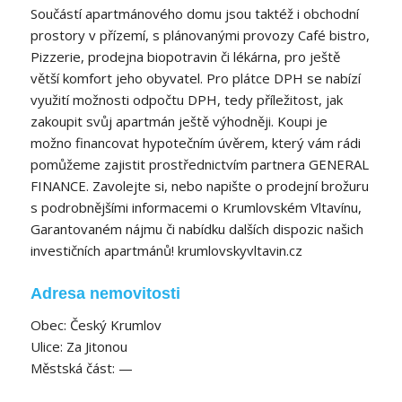
Součástí apartmánového domu jsou taktéž i obchodní
prostory v přízemí, s plánovanými provozy Café bistro,
Pizzerie, prodejna biopotravin či lékárna, pro ještě
větší komfort jeho obyvatel. Pro plátce DPH se nabízí
využití možnosti odpočtu DPH, tedy příležitost, jak
zakoupit svůj apartmán ještě výhodněji. Koupi je
možno financovat hypotečním úvěrem, který vám rádi
pomůžeme zajistit prostřednictvím partnera GENERAL
FINANCE. Zavolejte si, nebo napište o prodejní brožuru
s podrobnějšími informacemi o Krumlovském Vltavínu,
Garantovaném nájmu či nabídku dalších dispozic našich
investičních apartmánů! krumlovskyvltavin.cz
Adresa nemovitosti
Obec: Český Krumlov
Ulice: Za Jitonou
Městská část: —