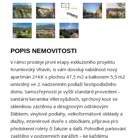
POPIS NEMOVITOSTI
V rámci prodeje první etapy exkluzivního projektu
Krumlovský Vltavín, si vám dovoluji nabídnout nový
apartmán 2+KK s plochou 47,5 m2 a balkonem 5,5 m2
umístěný ve 2. nadzemním podlaží šestipodlažního
domu. Samozřejmostí je vyšší standard provedení –
sanitární keramika Villeroy&Boch, sprchový kout se
skleněnou zástěnou a designovým odtokovým
žlábkem, vinylové podlahy, velkoformátové obklady a
dlažby, interiérové dveře s obložkami, příprava pro
předokenní rolety či žaluzie a další. Pohodlné parkování
zajištěno v podzemních garážích – ke každému