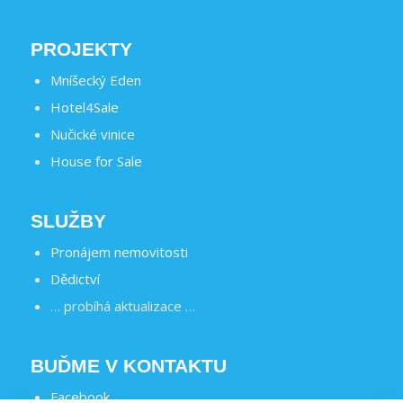
PROJEKTY
Mníšecký Eden
Hotel4Sale
Nučické vinice
House for Sale
SLUŽBY
Pronájem nemovitosti
Dědictví
… probíhá aktualizace …
BUĎME V KONTAKTU
Facebook