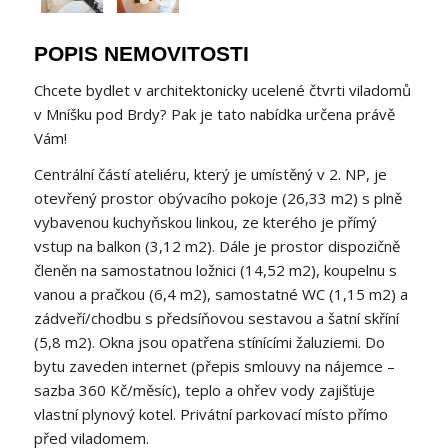
POPIS NEMOVITOSTI
Chcete bydlet v architektonicky ucelené čtvrti viladomů
v Mníšku pod Brdy? Pak je tato nabídka určena právě
Vám!
Centrální částí ateliéru, který je umístěný v 2. NP, je
otevřený prostor obývacího pokoje (26,33 m2) s plně
vybavenou kuchyňskou linkou, ze kterého je přímý
vstup na balkon (3,12 m2). Dále je prostor dispozičně
členěn na samostatnou ložnici (14,52 m2), koupelnu s
vanou a pračkou (6,4 m2), samostatné WC (1,15 m2) a
zádveří/chodbu s předsíňovou sestavou a šatní skříní
(5,8 m2). Okna jsou opatřena stínícími žaluziemi. Do
bytu zaveden internet (přepis smlouvy na nájemce –
sazba 360 Kč/měsíc), teplo a ohřev vody zajišťuje
vlastní plynový kotel. Privátní parkovací místo přímo
před viladomem.