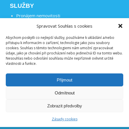
SLUŽBY
Pronájem nemovitosti
Dědictví
Spravovat Souhlas s cookies
… probíhá aktualizace …
Abychom poskytli co nejlepší služby, používáme k ukládání a/nebo
přístupu k informacím o zařízení, technologie jako jsou soubory
cookies. Souhlas s těmito technologiemi nám umožní zpracovávat
BUĎME V KONTAKTU
údaje, jako je chování při procházení nebo jedinečná ID na tomto webu.
Nesouhlas nebo odvolání souhlasu může nepříznivě ovlivnit určité
Facebook
vlastnosti a funkce.
LinkedIn
Youtube
Přijmout
General TV
Odmítnout
Zobrazit předvolby
INFORMACE
O nás
Zásady cookies
Kontakty