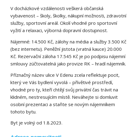
V docházkové vzdálenosti veškerá občanská
vybavenost – školy, školky, nákupní možnosti, zdravotní
služby, sportovní areál. Okolí vhodné pro sportovní
vyžití a relaxaci, výborná dopravní dostupnost.
Nájemné: 14.500 Kč, zálohy na média a služby 3.500 Kč
(bez internetu). Peněžní jistota (vratná kauce) 20.000
Kč. Rezervační záloha 17.545 Kč je po podpisu nájemní
smlouvy zúčtovatelná jako provize RK – hradí nájemník.
Příznačný název ulice V Edenu zcela reflektuje pocit,
který ve Vás bydlení vyvolá – přívětivé prostředí,
vhodné pro ty, kteří chtějí svůj privátní čas trávit na
klidném, nestresujícím místě. Neváhejte si domluvit
osobní prezentaci a staňte se novým nájemníkem
tohoto bytu.
Byt je volný od 1.8.2023.